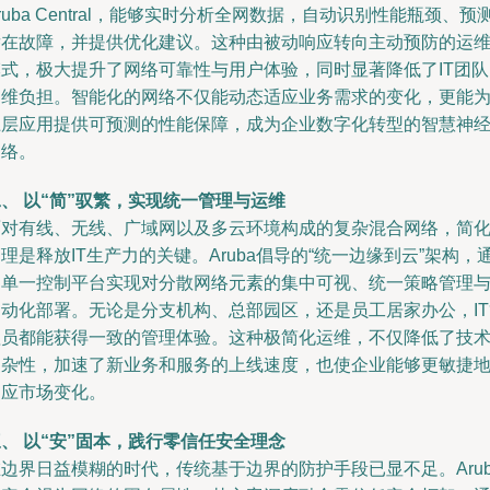
ruba Central，能够实时分析全网数据，自动识别性能瓶颈、预
潜在故障，并提供优化建议。这种由被动响应转向主动预防的运
模式，极大提升了网络可靠性与用户体验，同时显著降低了IT团队
运维负担。智能化的网络不仅能动态适应业务需求的变化，更能
上层应用提供可预测的性能保障，成为企业数字化转型的智慧神
网络。
、 以“简”驭繁，实现统一管理与运维
面对有线、无线、广域网以及多云环境构成的复杂混合网络，简
理是释放IT生产力的关键。Aruba倡导的“统一边缘到云”架构，
过单一控制平台实现对分散网络元素的集中可视、统一策略管理
自动化部署。无论是分支机构、总部园区，还是员工居家办公，IT
理员都能获得一致的管理体验。这种极简化运维，不仅降低了技
复杂性，加速了新业务和服务的上线速度，也使企业能够更敏捷
响应市场变化。
、 以“安”固本，践行零信任安全理念
边界日益模糊的时代，传统基于边界的防护手段已显不足。Arub