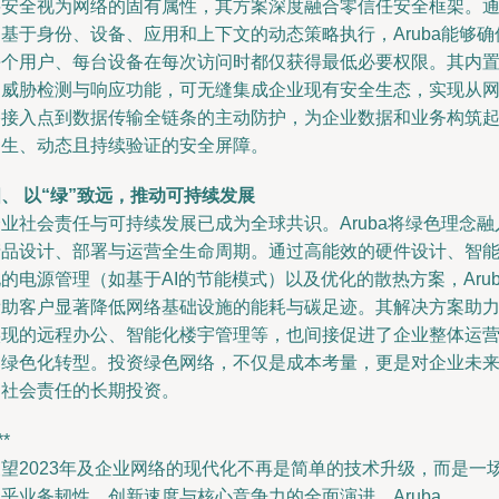
将安全视为网络的固有属性，其方案深度融合零信任安全框架。
基于身份、设备、应用和上下文的动态策略执行，Aruba能够确
每个用户、每台设备在每次访问时都仅获得最低必要权限。其内
的威胁检测与响应功能，可无缝集成企业现有安全生态，实现从
络接入点到数据传输全链条的主动防护，为企业数据和业务构筑
内生、动态且持续验证的安全屏障。
、 以“绿”致远，推动可持续发展
业社会责任与可持续发展已成为全球共识。Aruba将绿色理念融
产品设计、部署与运营全生命周期。通过高能效的硬件设计、智
的电源管理（如基于AI的节能模式）以及优化的散热方案，Arub
帮助客户显著降低网络基础设施的能耗与碳足迹。其解决方案助
实现的远程办公、智能化楼宇管理等，也间接促进了企业整体运
的绿色化转型。投资绿色网络，不仅是成本考量，更是对企业未
和社会责任的长期投资。
**
展望2023年及企业网络的现代化不再是简单的技术升级，而是一
乎业务韧性、创新速度与核心竞争力的全面演进。Aruba