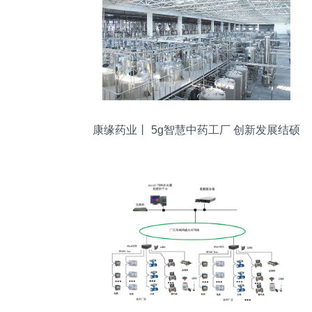
康缘药业丨 5g智慧中药工厂 创新发展结硕
果