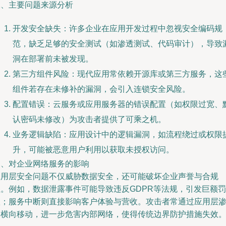
二、主要问题来源分析
开发安全缺失：许多企业在应用开发过程中忽视安全编码规
范，缺乏足够的安全测试（如渗透测试、代码审计），导致
洞在部署前未被发现。
第三方组件风险：现代应用常依赖开源库或第三方服务，这
组件若存在未修补的漏洞，会引入连锁安全风险。
配置错误：云服务或应用服务器的错误配置（如权限过宽、
认密码未修改）为攻击者提供了可乘之机。
业务逻辑缺陷：应用设计中的逻辑漏洞，如流程绕过或权限
升，可能被恶意用户利用以获取未授权访问。
三、对企业网络服务的影响
应用层安全问题不仅威胁数据安全，还可能破坏企业声誉与合规
性。例如，数据泄露事件可能导致违反GDPR等法规，引发巨额罚
款；服务中断则直接影响客户体验与营收。攻击者常通过应用层
透横向移动，进一步危害内部网络，使得传统边界防护措施失效