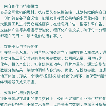
三、内容创作与精准投放
内容是全网营销的燃料。执行团队会依据策略，规划持续的内容
历，创作符合各平台调性、能引发目标受众共鸣的多元化内容。
用大数据工具进行受众精准画像，在信息流广告、搜索引擎广告
社交媒体广告等渠道进行智能化、程序化广告投放，确保每一分
算都花在刀刃上，最大化触达潜在客户。
四、数据驱动与持续优化
执行并非一劳永逸。全网营销公司会建立全面的数据监测体系，
过各类分析工具实时追踪各项关键数据，如网站流量、用户行为
转化率、投入产出比、社交媒体互动率、品牌声量等。通过定期
盘数据分析结果，敏捷地调整内容策略、优化广告投放参数、改
地页体验，形成一个“执行-监测-分析-优化”的闭环，确保营销活
始终朝着最优效果演进。
五、效果评估与报告反馈
专业服务体现在清晰的成果交付上。公司会定期向企业提供结构
的效果评估报告，不仅展示曝光、点击等表层数据，更深入分析