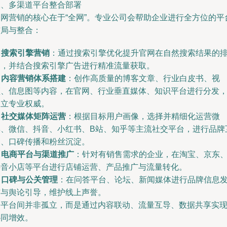
二、多渠道平台整合部署
全网营销的核心在于“全网”。专业公司会帮助企业进行全方位的平
布局与整合：
.
搜索引擎营销
：通过搜索引擎优化提升官网在自然搜索结果的
名，并结合搜索引擎广告进行精准流量获取。
.
内容营销体系搭建
：创作高质量的博客文章、行业白皮书、视
频、信息图等内容，在官网、行业垂直媒体、知识平台进行分发
建立专业权威。
.
社交媒体矩阵运营
：根据目标用户画像，选择并精细化运营微
博、微信、抖音、小红书、B站、知乎等主流社交平台，进行品牌
动、口碑传播和粉丝沉淀。
.
电商平台与渠道推广
：针对有销售需求的企业，在淘宝、京东
抖音小店等平台进行店铺运营、产品推广与流量转化。
.
口碑与公关管理
：在问答平台、论坛、新闻媒体进行品牌信息
布与舆论引导，维护线上声誉。
各平台间并非孤立，而是通过内容联动、流量互导、数据共享实
协同增效。