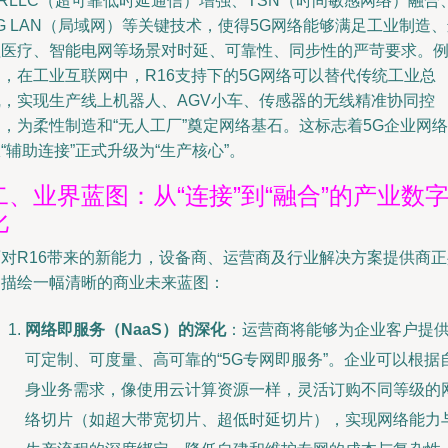
RLLC（超可靠低时延通信）增强、TSN（时间敏感网络）融合
G LAN（局域网）等关键技术，使得5G网络能够满足工业制造
程医疗、智能电网等场景对时延、可靠性、同步性的严苛要求。
如，在工业互联网中，R16支持下的5G网络可以替代传统工业总
线，实现生产线上机器人、AGV小车、传感器的无线精准协同控
，为柔性制造和“无人工厂”奠定网络基石。这标志着5G企业网络
“辅助连接”正式升级为“生产核心”。
二、业界蓝图：从“连接”到“融合”的产业数
化
面对R16带来的新能力，设备商、运营商及行业解决方案提供商正
同描绘一幅清晰的商业未来蓝图：
网络即服务（NaaS）的深化
：运营商将能够为企业客户提
可定制、可度量、高可靠的“5G专网即服务”。企业可以根据
身业务需求，像使用云计算资源一样，灵活订购不同等级的
络切片（如超大带宽切片、超低时延切片），实现网络能力