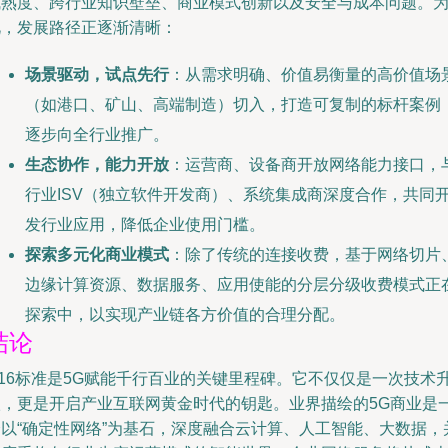
成熟度、跨行业知识壁垒、商业模式创新以及安全与成本问题。
此，发展路径正逐渐清晰：
场景驱动，试点先行
：从需求明确、价值易衡量的高价值场
（如港口、矿山、高端制造）切入，打造可复制的标杆案例
逐步向全行业推广。
生态协作，能力开放
：运营商、设备商开放网络能力接口，
行业ISV（独立软件开发商）、系统集成商深度合作，共同
发行业应用，降低企业使用门槛。
探索多元化商业模式
：除了传统的连接收费，基于网络切片
边缘计算资源、数据服务、应用使能的分层分级收费模式正
探索中，以实现产业链各方价值的合理分配。
结论
R16标准是5G赋能千行百业的关键里程碑。它不仅仅是一次技术
级，更是开启产业互联网黄金时代的钥匙。业界描绘的5G商业是
个以“确定性网络”为基石，深度融合云计算、人工智能、大数据，