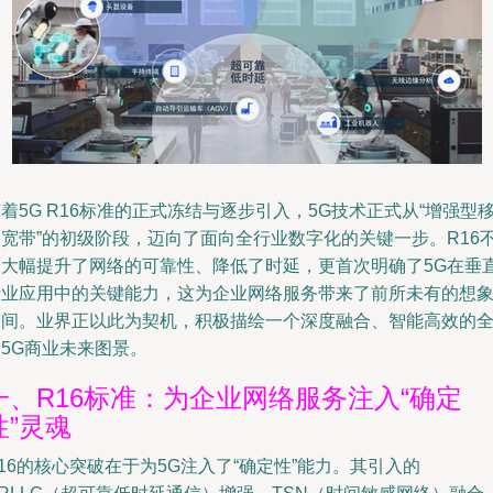
着5G R16标准的正式冻结与逐步引入，5G技术正式从“增强型
动宽带”的初级阶段，迈向了面向全行业数字化的关键一步。R16
仅大幅提升了网络的可靠性、降低了时延，更首次明确了5G在垂
行业应用中的关键能力，这为企业网络服务带来了前所未有的想
空间。业界正以此为契机，积极描绘一个深度融合、智能高效的
5G商业未来图景。
一、R16标准：为企业网络服务注入“确定
性”灵魂
16的核心突破在于为5G注入了“确定性”能力。其引入的