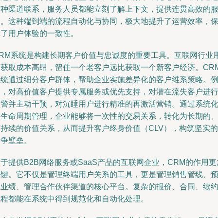
何种渠道联系，服务人员都能立刻了解上下文，提供连贯高效的
务。这种端到端的流程自动化与协同，极大地提升了运营效率，
障了用户体验的一致性。
CRM系统是构建长期客户价值与忠诚度的重要工具。互联网行业
户获取成本高昂，留住一个老客户远比获取一个新客户经济。CR
系统通过细分客户群体，帮助企业实施差异化的客户维系策略。
如，对高价值客户提供专属服务或优先支持，对潜在流失客户进
预警并主动干预，对沉睡用户进行精准的再激活营销。通过系统
的生命周期管理，企业能够将一次性的交易关系，转化为长期的
可持续的价值关系，从而提升客户终身价值（CLV），构筑坚实的
竞争壁垒。
于提供B2B网络服务或SaaS产品的互联网企业，CRM的作用更
关键。它不仅是管理终端用户关系的工具，更是管理销售管线、
测业绩、管理合作伙伴渠道的核心平台。复杂的报价、合同、续
流程都能在系统中得到规范化和自动化处理。