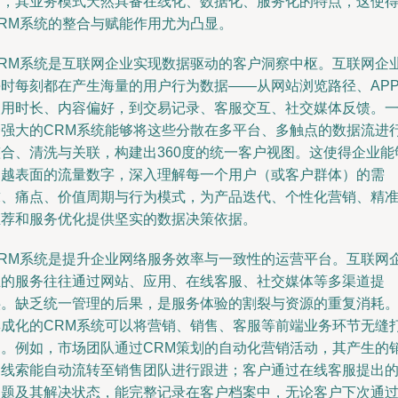
言，其业务模式天然具备在线化、数据化、服务化的特点，这使
CRM系统的整合与赋能作用尤为凸显。
CRM系统是互联网企业实现数据驱动的客户洞察中枢。互联网企
每时每刻都在产生海量的用户行为数据——从网站浏览路径、AP
使用时长、内容偏好，到交易记录、客服交互、社交媒体反馈。
个强大的CRM系统能够将这些分散在多平台、多触点的数据流进
整合、清洗与关联，构建出360度的统一客户视图。这使得企业能
超越表面的流量数字，深入理解每一个用户（或客户群体）的需
求、痛点、价值周期与行为模式，为产品迭代、个性化营销、精
推荐和服务优化提供坚实的数据决策依据。
CRM系统是提升企业网络服务效率与一致性的运营平台。互联网
业的服务往往通过网站、应用、在线客服、社交媒体等多渠道提
供。缺乏统一管理的后果，是服务体验的割裂与资源的重复消耗
集成化的CRM系统可以将营销、销售、客服等前端业务环节无缝
通。例如，市场团队通过CRM策划的自动化营销活动，其产生的
售线索能自动流转至销售团队进行跟进；客户通过在线客服提出
问题及其解决状态，能完整记录在客户档案中，无论客户下次通