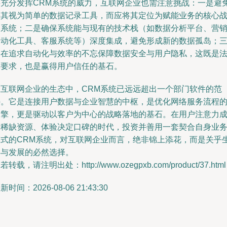
要充分发挥CRM系统的威力，互联网企业也需注意挑战：一是避
将其视为简单的数据记录工具，而应将其定位为赋能业务的核心
略系统；二是确保系统能与现有的技术栈（如数据分析平台、营
自动化工具、客服系统等）深度集成，避免形成新的数据孤岛；
是在追求自动化与效率的不忘保障数据安全与用户隐私，这既是
律要求，也是赢得用户信任的基石。
在互联网企业的生态中，CRM系统已远远超出一个部门软件的范
畴。它是连接用户数据与企业智慧的中枢，是优化网络服务流程
引擎，更是驱动以客户为中心的战略落地的基石。在用户注意力
为稀缺资源、体验决定口碑的时代，投资并善用一套契合自身业
模式的CRM系统，对互联网企业而言，绝非锦上添花，而是关乎
存与发展的必然选择。
若转载，请注明出处：http://www.ozegpxb.com/product/37.html
新时间：2026-08-06 21:43:30